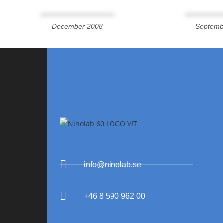
December 2008
Septemb
info@ninolab.se
+46 8 590 962 00