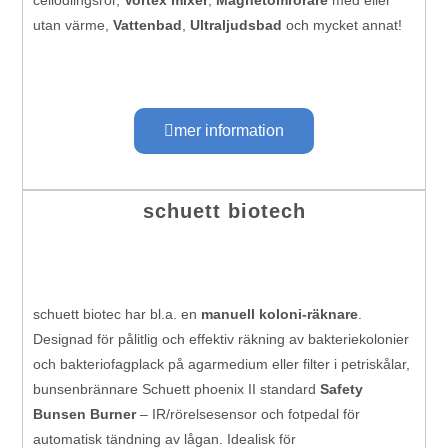
cellodlingsrör,
Vortex mixer
,
Magnetomrörare
med eller
utan värme,
Vattenbad
,
Ultraljudsbad
och mycket annat!
mer information
schuett biotech
schuett biotec har bl.a. en
manuell koloni-räknare
.
Designad för pålitlig och effektiv räkning av bakteriekolonier
och bakteriofagplack på agarmedium eller filter i petriskålar,
bunsenbrännare Schuett phoenix II standard
Safety
Bunsen Burner
– IR/rörelsesensor och fotpedal för
automatisk tändning av lågan. Idealisk för