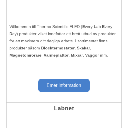
Välkommen till Thermo Scientific ELED (
E
very
L
ab
E
very
D
ay) produkter vilket innefattar ett brett utbud av produkter
för att maximera ditt dagliga arbete. I sortimentet finns
produkter såsom
Blocktermostater
,
Skakar
,
Magnetomrörare
,
Värmeplattor
,
Mixrar
,
Vaggor
mm.
mer information
Labnet