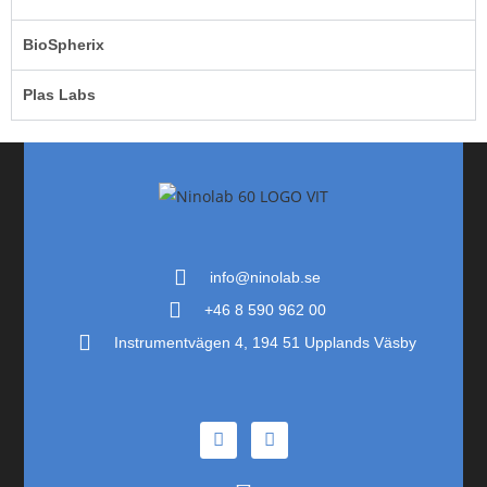
BioSpherix
Plas Labs
info@ninolab.se
+46 8 590 962 00
Instrumentvägen 4, 194 51 Upplands Väsby