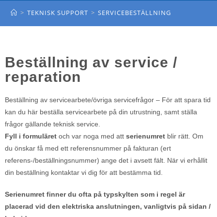
SERVICEBESTÄLLNING
>
TEKNISK SUPPORT
>
SERVICEBESTÄLLNING
Beställning av service /
reparation
Beställning av servicearbete/övriga servicefrågor –
För att spara tid
kan du här beställa servicearbete på din utrustning, samt ställa
frågor gällande teknisk service.
Fyll i formuläret
och var noga med att
serienumret
blir rätt. Om
du önskar få med ett referensnummer på fakturan (ert
referens-/beställningsnummer) ange det i avsett fält. När vi erhållit
din beställning kontaktar vi dig för att bestämma tid.
Serienumret finner du ofta på typskylten som i regel är
placerad vid den elektriska anslutningen, vanligtvis på sidan /