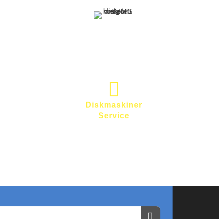
Det kompletta
diskrummet
Sammlingsbroschyr
Diskmaskiner
Service