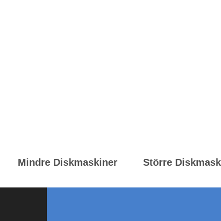
och små utensilier (t ex proppar, spatlar, lock)
Övrigt att tänka på:
Finns kallvatten, varmvatten och avjoniserat vatten till
Vilket vattentryck har det avjoniserade vattnet (om 
Finns avlopp i direkt anslutning till maskinen
Finns el tillgängligt
Ska laboratoriediskmaskinen placeras under bänk elle
Mindre Diskmaskiner
Större Diskmask