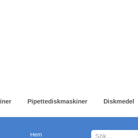
gängligt.
<1bar tryck behövs en tryckstegringspump)
r fristående på en sockel för en bättre ergonomisk lasthöjd
iner
Pipettediskmaskiner
Diskmedel
Hem