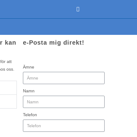
r kan
e-Posta mig direkt!
ör att
Ämne
hos oss.
Namn
Telefon