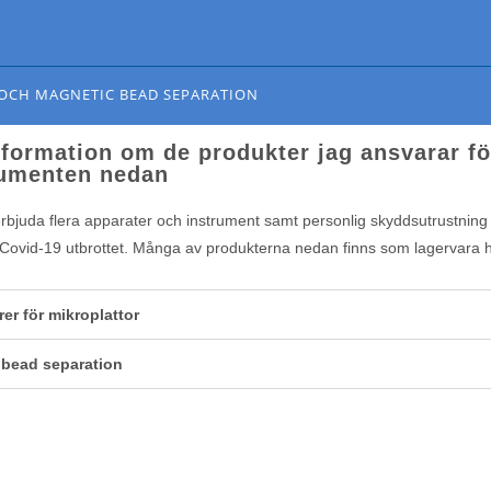
LATTOR OCH MAGNETIC BEAD SEPARATION
 OCH MAGNETIC BEAD SEPARATION
nformation om de produkter jag ansvarar fö
umenten nedan
rbjuda flera apparater och instrument samt personlig skyddsutrustning f
ovid-19 utbrottet. Många av produkterna nedan finns som lagervara 
er för mikroplattor
 bead separation