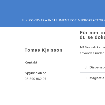
COVID-19 – INSTRUMENT FÖR MIKROP
>
COVID-19 – INSTRUMENT FÖR MIKROPLATTOR
För mer i
du se dok
AB Ninolab kan e
Tomas Kjelsson
användas under C
Kontakt
Dispensor
tkj@ninolab.se
Magnetic
08-590 962 07