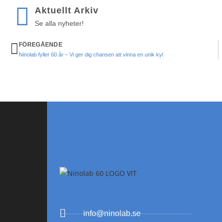
Aktuellt Arkiv
Se alla nyheter!
FÖREGÅENDE
Ninolab fyller 60 år – Vi ger dig chansen att vinna en unik kyl
info@ninolab.se