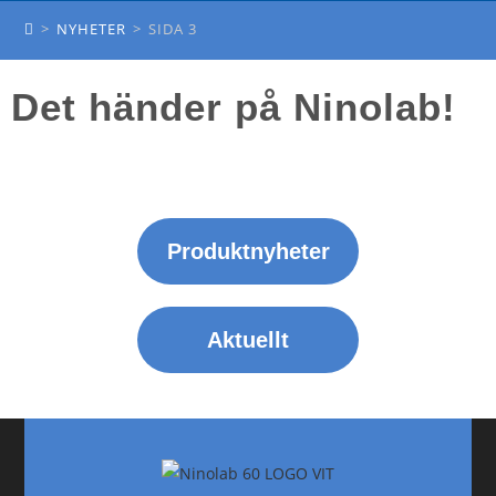
NYHETER
>
NYHETER
>
SIDA 3
Det händer på Ninolab!
Produktnyheter
Aktuellt