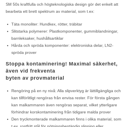
SM 50s kraftfulla och högteknologiska design gör det enkelt att
bearbeta ett brett spektrum av material, som t.ex:
Täta monoliter: Hundkex, rötter, träbitar
Slitstarka polymerer: Plastkomponenter, gummiblandningar,
barnleksaker, hushållsartiklar
Hårda och spröda komponenter: elektroniska delar, LN2-
spröda prover
Stoppa kontaminering! Maximal säkerhet,
även vid frekventa
byten av provmaterial
Rengöring på en ny nivå: Alla slipverktyg är lättillgängliga och
kan tillförlitligt rengöras från envisa rester. För första gången
kan malkammaren även rengöras separat, vilket ytterligare
förhindrar korskontaminering från tidigare malda prover
Den tryckmonterade malkammaren finns i olika material, som
t.ex. rostfritt stål för nötningsbeständig slipning eller