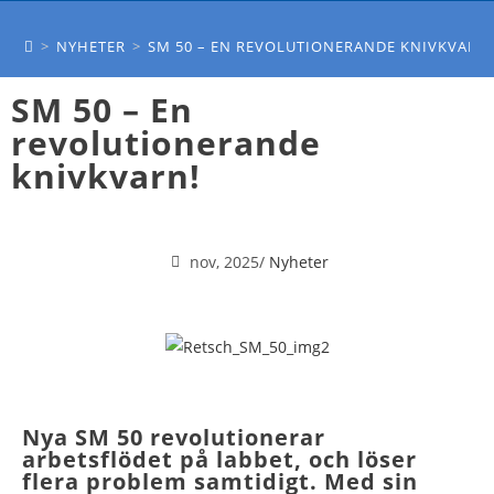
SM 50 – EN REVOLUTIONERANDE
KNIVKVARN!
>
NYHETER
>
SM 50 – EN REVOLUTIONERANDE KNIVKVARN
SM 50 – En
revolutionerande
knivkvarn!
nov, 2025
/
Nyheter
Nya SM 50 revolutionerar
arbetsflödet på labbet, och löser
flera problem samtidigt. Med sin