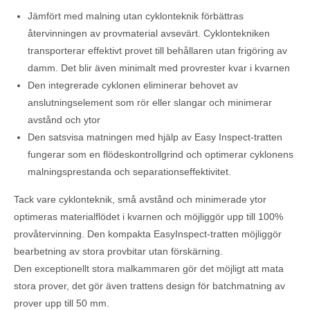
Jämfört med malning utan cyklonteknik förbättras
återvinningen av provmaterial avsevärt. Cyklontekniken
transporterar effektivt provet till behållaren utan frigöring av
damm. Det blir även minimalt med provrester kvar i kvarnen
Den integrerade cyklonen eliminerar behovet av
anslutningselement som rör eller slangar och minimerar
avstånd och ytor
Den satsvisa matningen med hjälp av Easy Inspect-tratten
fungerar som en flödeskontrollgrind och optimerar cyklonens
malningsprestanda och separationseffektivitet.
Tack vare cyklonteknik, små avstånd och minimerade ytor
optimeras materialflödet i kvarnen och möjliggör upp till 100%
provåtervinning. Den kompakta EasyInspect-tratten möjliggör
bearbetning av stora provbitar utan förskärning.
Den exceptionellt stora malkammaren gör det möjligt att mata
stora prover, det gör även trattens design för batchmatning av
prover upp till 50 mm.