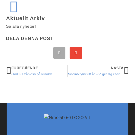
Aktuellt Arkiv
Se alla nyheter!
DELA DENNA POST
FÖREGÅENDE
NÄSTA
God Jul från oss på Ninolab
Ninolab fyller 60 år – Vi ger dig chansen att vinna en unik kyl