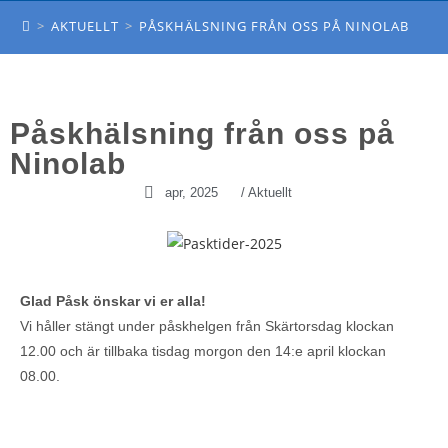
PÅSKHÄLSNING FRÅN OSS PÅ NINOLAB
>
AKTUELLT
>
PÅSKHÄLSNING FRÅN OSS PÅ NINOLAB
Påskhälsning från oss på
Ninolab
apr, 2025
/
Aktuellt
Glad Påsk önskar vi er alla!
Vi håller stängt under påskhelgen från Skärtorsdag klockan
12.00 och är tillbaka tisdag morgon den 14:e april klockan
08.00.